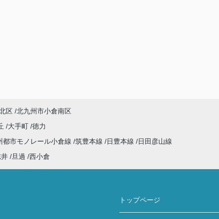
北区
北九州市小倉南区
丘
大手町
徳力
州都市モノレール小倉線
筑豊本線
日豊本線
日田彦山線
志井
旦過
西小倉
トップページ