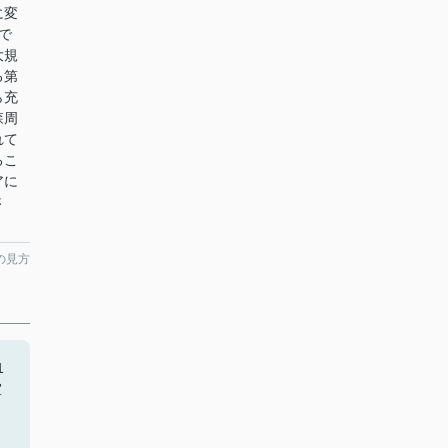
に変
で
大規
る第
ら充
森周
れて
るこ
アに
さ
の見方
1
室