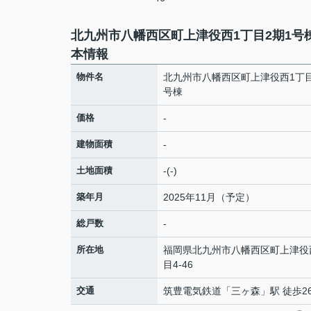
北九州市八幡西区町上津役西1丁目2期1号
本情報
物件名
北九州市八幡西区町上津役西1丁目
号棟
価格
-
建物面積
-
土地面積
-(-)
築年月
2025年11月（予定）
総戸数
-
所在地
福岡県
北九州市八幡西区
町上津役
目4-46
交通
筑豊電気鉄道
「
三ヶ森
」駅 徒歩2