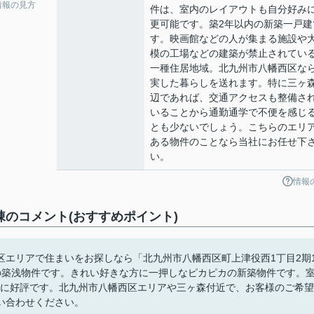
情報の見方
件は、室内のレイアウトも自分好み
更可能です。築2年以内の新築一戸建
す。映画館などの人が集まる施設や
模の工場などの建築が禁止されてい
一種住居地域。北九州市八幡西区な
実した暮らしを送れます。特に三ヶ
辺であれば、交通アクセスも整備さ
いることから通勤通学で不便を感じ
とも少ないでしょう。こちらのエリ
ある物件のことなら当社にお任せ下
い。
情報
棟のコメント(おすすめポイント)
区エリアで住まいをお探しなら「北九州市八幡西区町上津役西1丁目2期
の築浅物件です。きれい好きな方に一押しなピカピカの新築物件です。
の方に好評です。北九州市八幡西区エリアや三ヶ森付近で、お客様のご希望
い合わせください。