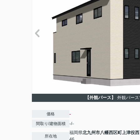
【外観パース】
外観パース
-
価格
-/-
間取り/建物面積
福岡県
北九州市八幡西区
町上津役西
所在地
46