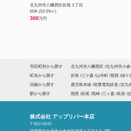
北九州市八幡西区折尾３丁目
6DK (53.59㎡)
300
万円
市区町村から探す
北九州市八幡西区
北九州市小倉
町名から探す
折尾
三ケ森
山寺町
熊西
緑ケ
沿線から探す
鹿児島本線
筑豊電気鉄道
北九
駅から探す
熊西
折尾
黒崎
三ヶ森
萩原
株式会社 アップリバー本店
〒802-0032