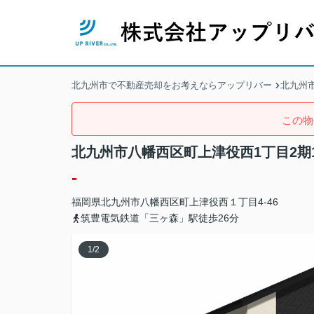
北九州市で不動産売却をお考えならアップリバー
北九州
この物
北九州市八幡西区町上津役西1丁目2期
-
福岡県
北九州市八幡西区
町上津役西
１丁目4-46
筑豊電気鉄道「三ヶ森」駅徒歩26分
1
/
2