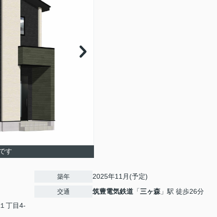
です
2025年11月(予定)
築年
筑豊電気鉄道
「
三ヶ森
」駅 徒歩26分
交通
１丁目4-