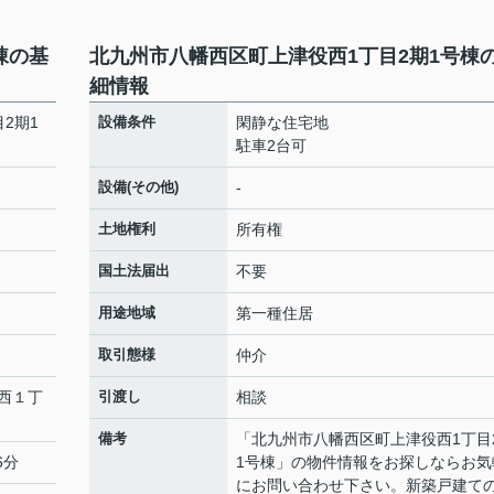
棟の基
北九州市八幡西区町上津役西1丁目2期1号棟
細情報
2期1
設備条件
閑静な住宅地
駐車2台可
設備(その他)
-
土地権利
所有権
国土法届出
不要
用途地域
第一種住居
取引態様
仲介
西
１丁
引渡し
相談
備考
「北九州市八幡西区町上津役西1丁目
6分
1号棟」の物件情報をお探しならお気
にお問い合わせ下さい。新築戸建て