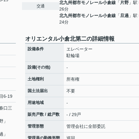
北九州都市モノレール小倉線
「
片野
」駅
交通
26分
北九州都市モノレール小倉線
「
旦過
」駅
24分
オリエンタル小倉北第二の詳細情報
設備条件
エレベーター
駐輪場
設備(その他)
-
土地権利
所有権
国土法届出
不要
6-19
用途地域
-
春口三
販売戸数 / 総戸数
- / 29戸
野
」
管理形態
管理会社に全部委託
過
」
管理員の勤務形態
巡回