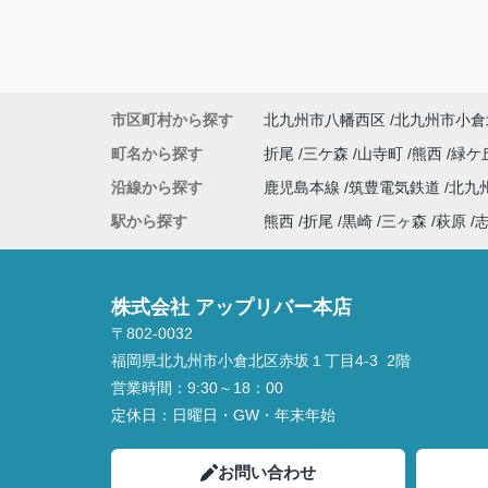
市区町村から探す
北九州市八幡西区
北九州市小倉
町名から探す
折尾
三ケ森
山寺町
熊西
緑ケ
沿線から探す
鹿児島本線
筑豊電気鉄道
北九
駅から探す
熊西
折尾
黒崎
三ヶ森
萩原
株式会社 アップリバー本店
〒802-0032
福岡県北九州市小倉北区赤坂１丁目4‐3 2階
営業時間：
9:30～18：00
定休日：
日曜日・GW・年末年始
お問い合わせ