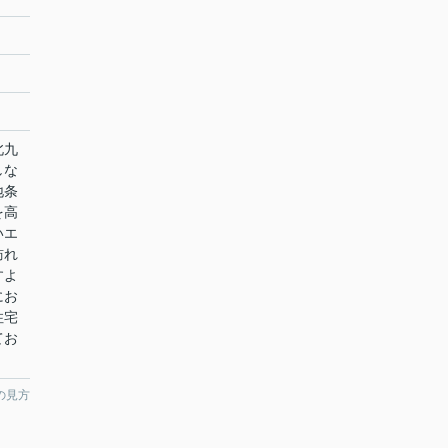
北九
しな
地条
を高
いエ
訪れ
すよ
にお
住宅
てお
の見方