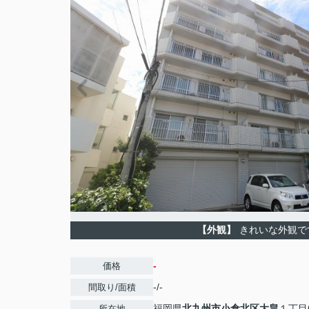
【外観】
きれいな外観で
-
価格
-/-
間取り/面積
福岡県
北九州市小倉北区
大畠
１丁目6
所在地