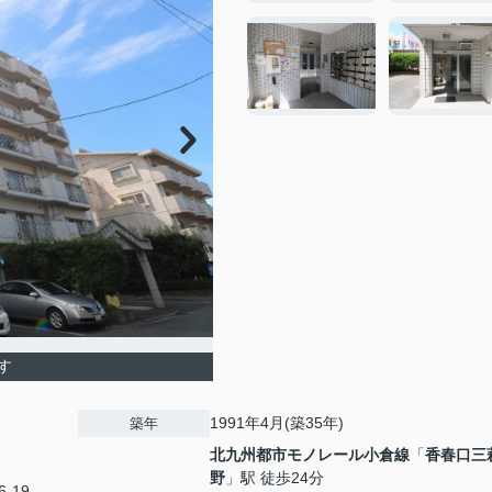
す
1991年4月(築35年)
築年
北九州都市モノレール小倉線
「
香春口三
野
」駅 徒歩24分
-19