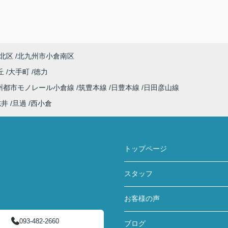
北区
北九州市小倉南区
丘
大手町
徳力
州都市モノレール小倉線
筑豊本線
日豊本線
日田彦山線
志井
旦過
西小倉
トップページ
スタッフ
お客様の声
093-482-2660
ブログ