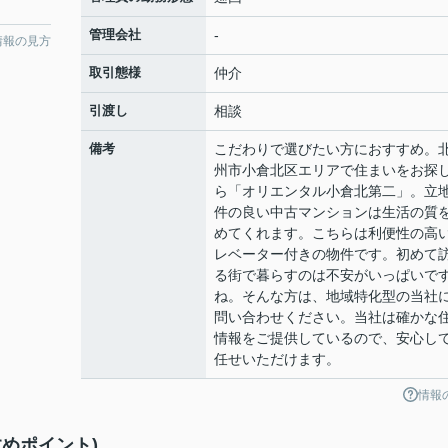
管理会社
-
情報の見方
取引態様
仲介
引渡し
相談
備考
こだわりで選びたい方におすすめ。
州市小倉北区エリアで住まいをお探
ら「オリエンタル小倉北第二」。立
件の良い中古マンションは生活の質
めてくれます。こちらは利便性の高
レベーター付きの物件です。初めて
る街で暮らすのは不安がいっぱいで
ね。そんな方は、地域特化型の当社
問い合わせください。当社は確かな
情報をご提供しているので、安心し
任せいただけます。
情報
めポイント)