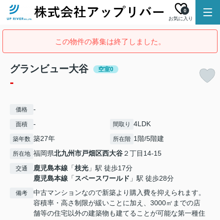
0
お気に入り
この物件の募集は終了しました。
グランビュー大谷
空室0
-
-
価格
-
4LDK
面積
間取り
築27年
1階/5階建
築年数
所在階
福岡県
北九州市戸畑区
西大谷
２丁目14-15
所在地
鹿児島本線
「
枝光
」駅 徒歩17分
交通
鹿児島本線
「
スペースワールド
」駅 徒歩28分
中古マンションなので新築より購入費を抑えられます。
備考
容積率・高さ制限が緩いことに加え、3000㎡までの店
舗等の住宅以外の建築物も建てることが可能な第一種住