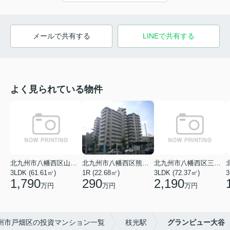
メールで共有する
LINEで共有する
よく見られている物件
北九州市八幡西区山寺町
北九州市八幡西区熊西２丁目
北九州市八幡西区三ケ森２丁目
3LDK (61.61㎡)
1R (22.68㎡)
3LDK (72.37㎡)
3
1,790
290
2,190
万円
万円
万円
州市戸畑区の投資マンション一覧
枝光駅
グランビュー大谷