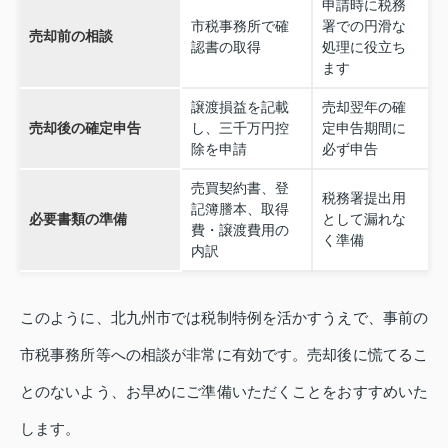
申請時に税務
市税事務所で確
署での円滑な
売却前の相談
認書の取得
処理に役立ち
ます
譲渡損益を記載
売却翌年の確
売却後の確定申告
し、三千万円控
定申告期間に
除を申請
必ず申告
売買契約書、登
税務署提出用
記簿謄本、取得
必要書類の準備
として漏れな
費・譲渡費用の
く準備
内訳
このように、北九州市では税制特例を活かすうえで、事前の
市税事務所等への相談が非常に有効です。売却後に慌てるこ
とのないよう、お早めにご準備いただくことをおすすめいた
します。