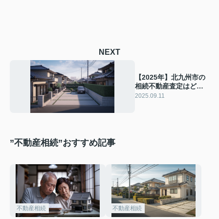
NEXT
【2025年】北九州市の
相続不動産査定はどこ
に依頼するべき？売却
2025.09.11
を検討中の方へ流れも
解説
”不動産相続”おすすめ記事
不動産相続
不動産相続