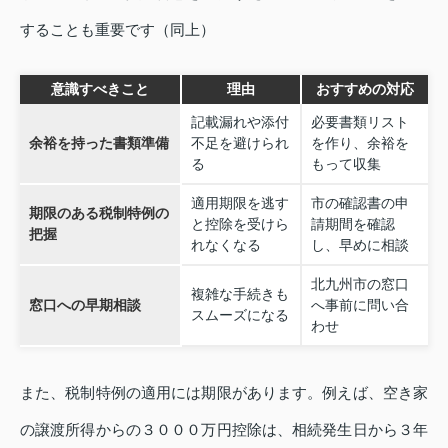
することも重要です（同上）
意識すべきこと
理由
おすすめの対応
記載漏れや添付
必要書類リスト
余裕を持った書類準備
不足を避けられ
を作り、余裕を
る
もって収集
適用期限を逃す
市の確認書の申
期限のある税制特例の
と控除を受けら
請期間を確認
把握
れなくなる
し、早めに相談
北九州市の窓口
複雑な手続きも
窓口への早期相談
へ事前に問い合
スムーズになる
わせ
また、税制特例の適用には期限があります。例えば、空き家
の譲渡所得からの３０００万円控除は、相続発生日から３年