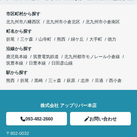
市区町村から探す
北九州市八幡西区
北九州市小倉北区
北九州市小倉南区
町名から探す
折尾
三ケ森
山寺町
熊西
緑ケ丘
大手町
徳力
沿線から探す
鹿児島本線
筑豊電気鉄道
北九州都市モノレール小倉線
筑豊本線
日豊本線
日田彦山線
駅から探す
熊西
折尾
黒崎
三ヶ森
萩原
志井
旦過
西小倉
株式会社 アップリバー本店
093-482-2660
お問い合わせ
〒802-0032