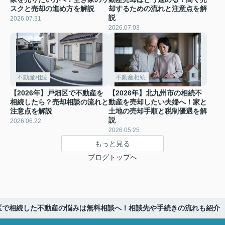
スクと売却の進め方を解説
却するための流れと注意点を解
説
2026.07.31
2026.07.03
不動産相続
不動産相続
【2026年】戸畑区で不動産を
【2026年】北九州市の相続不
相続したら？売却相談の流れと
動産を売却したい夫婦へ！家と
注意点を解説
土地の売却手順と税制優遇を解
説
2026.06.22
2026.05.25
もっと見る
ブログトップへ
南区で相続した不動産の悩みは無料相談へ！相談先や手続きの流れも紹介