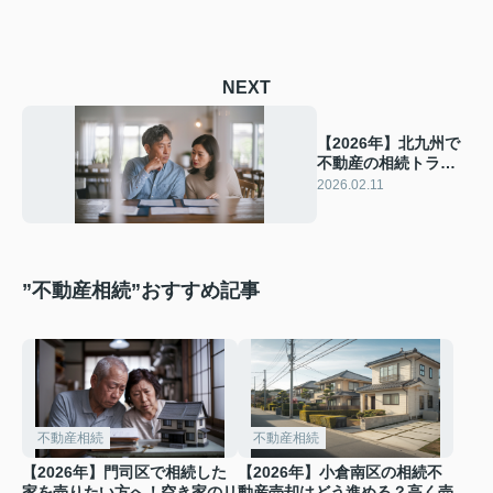
NEXT
【2026年】北九州で
不動産の相続トラブ
ルが増加中？売却時
2026.02.11
の注意点と対策を解
説
”不動産相続”おすすめ記事
不動産相続
不動産相続
【2026年】門司区で相続した
【2026年】小倉南区の相続不
家を売りたい方へ！空き家のリ
動産売却はどう進める？高く売