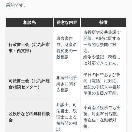
果的です。
相談先
得意な内容
特徴
市役所や公共施設で
遺言書作
開催。相続に関する
行政書士会（北九州市
成、財産名
一般的な疑問に対
東・西支部）
義変更の一
応。
般相談
紛争や登記・税務に
は対応できません。
平日の日中および夜
相続登記手
司法書士会（北九州総
間（電話）に対応。
続きに関す
合相談センター）
登記の手続きや書類
る相談
準備の支援が可能。
弁護士、司
小倉南区役所でも実
法書士、税
区役所などの無料相談
施。対面30分程度。
理士による
会
市在住・在勤者対
短時間の相
象。
談