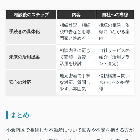
相談後のステップ
内容
自社への導線
相続登記・相続
後続の相談・依
手続きの具体化
税申告などを専
頼につながる案
門家と進める
内
相談内容に応じ
自社サービスの
未来の活用提案
て売却・賃貸・
紹介（活用プラ
活用を検討
ン・査定）
地元密着で丁寧
信頼構築→問い
安心の対応
な対応、質問し
合わせへの好循
やすい雰囲気
環
まとめ
小倉南区で相続した不動産について悩みや不安を抱える方が