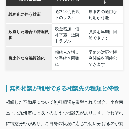
ト
過料10万円以
期限内の適切な
義務化に伴う対応
下のリスク
対応が可能
税金増加・価
放置した場合の管理負
負担を早期に回
格下落・近隣
担
避できます
トラブル
相続人が増え
早めの対応で権
将来的な名義複雑化
て手続き困難
利関係を明確化
に
できます
無料相談が利用できる相談先の種類と特徴
相続した不動産について無料相談を希望される場合、小倉南
区・北九州市には以下のような相談先があります。それぞれ
に得意分野があり、ご自身の状況に応じて使い分けるのが効