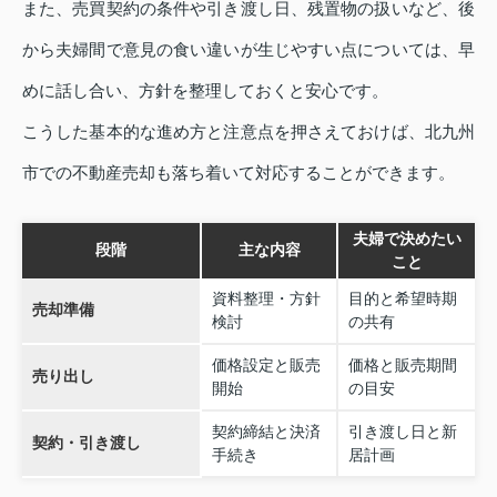
また、売買契約の条件や引き渡し日、残置物の扱いなど、後
から夫婦間で意見の食い違いが生じやすい点については、早
めに話し合い、方針を整理しておくと安心です。
こうした基本的な進め方と注意点を押さえておけば、北九州
市での不動産売却も落ち着いて対応することができます。
夫婦で決めたい
段階
主な内容
こと
資料整理・方針
目的と希望時期
売却準備
検討
の共有
価格設定と販売
価格と販売期間
売り出し
開始
の目安
契約締結と決済
引き渡し日と新
契約・引き渡し
手続き
居計画