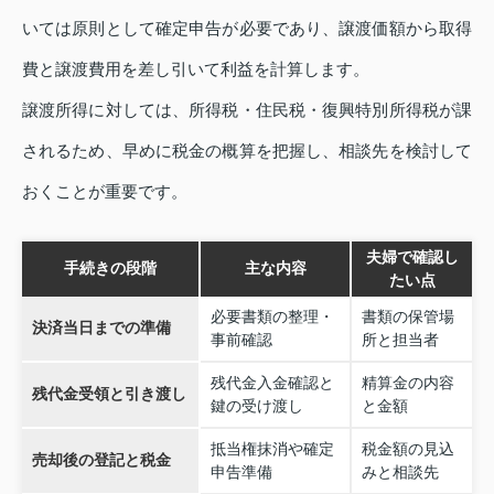
いては原則として確定申告が必要であり、譲渡価額から取得
費と譲渡費用を差し引いて利益を計算します。
譲渡所得に対しては、所得税・住民税・復興特別所得税が課
されるため、早めに税金の概算を把握し、相談先を検討して
おくことが重要です。
夫婦で確認し
手続きの段階
主な内容
たい点
必要書類の整理・
書類の保管場
決済当日までの準備
事前確認
所と担当者
残代金入金確認と
精算金の内容
残代金受領と引き渡し
鍵の受け渡し
と金額
抵当権抹消や確定
税金額の見込
売却後の登記と税金
申告準備
みと相談先