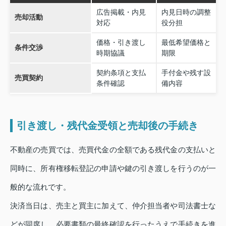
広告掲載・内見
内見日時の調整
売却活動
対応
役分担
価格・引き渡し
最低希望価格と
条件交渉
時期協議
期限
契約条項と支払
手付金や残す設
売買契約
条件確認
備内容
引き渡し・残代金受領と売却後の手続き
不動産の売買では、売買代金の全額である残代金の支払いと
同時に、所有権移転登記の申請や鍵の引き渡しを行うのが一
般的な流れです。
決済当日は、売主と買主に加えて、仲介担当者や司法書士な
どが同席し、必要書類の最終確認を行ったうえで手続きを進