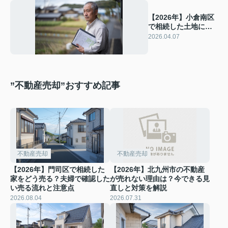
【2026年】小倉南区
で相続した土地に悩
んだら？使い道の選
2026.04.07
び方と相談先を解説
”不動産売却”おすすめ記事
不動産売却
不動産売却
【2026年】門司区で相続した
【2026年】北九州市の不動産
家をどう売る？夫婦で確認した
が売れない理由は？今できる見
い売る流れと注意点
直しと対策を解説
2026.08.04
2026.07.31