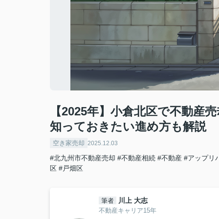
【2025年】小倉北区で不動産
知っておきたい進め方も解説
空き家売却
2025.12.03
#北九州市不動産売却
#不動産相続
#不動産
#アップリ
区
#戸畑区
川上 大志
筆者
不動産キャリア15年