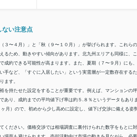
しない注意点
（３〜４月）」と「秋（９〜１０月）」が挙げられます。これら
えるため、動きやすい傾向があります。北九州エリアも同様に、
で成約できる可能性が高まります。また、夏期（７〜９月）にも
い手など、「すぐに入居したい」という実需層が一定数存在する
ります。
裕を持たせた設定をすることが重要です。例えば、マンションの
であり、成約までの平均値下げ率は約５.８％というデータもあり
９ヶ月）ので、初めから少し高めに設定し、値下げ交渉に備える姿
てください。価格交渉では相場調査に裏付けられた数字をもとに
い場面も避けられます。売却活動中は市場の動きを見ながら、必