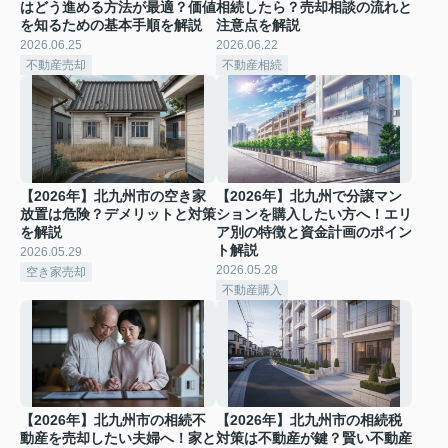
はどう進める方法が最適？価値
相続したら？売却相談の流れと
を知るための基本手順を解説
注意点を解説
2026.06.25
2026.06.22
不動産売却
不動産相続
【2026年】北九州市の空き家
【2026年】北九州で分譲マン
放置は危険？デメリットと対策
ションを購入したい方へ！エリ
を解説
ア別の特徴と資金計画のポイン
ト解説
2026.05.29
2026.05.28
空き家売却
不動産購入
【2026年】北九州市の相続不
【2026年】北九州市の相続税
動産を売却したい夫婦へ！家と
対策は不動産が鍵？賢い不動産