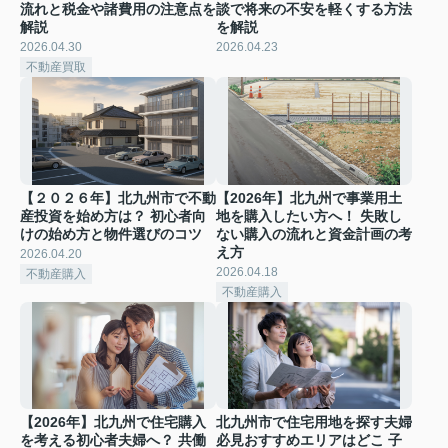
流れと税金や諸費用の注意点を
談で将来の不安を軽くする方法
解説
を解説
2026.04.30
2026.04.23
不動産買取
【２０２６年】北九州市で不動
【2026年】北九州で事業用土
産投資を始め方は？ 初心者向
地を購入したい方へ！ 失敗し
けの始め方と物件選びのコツ
ない購入の流れと資金計画の考
え方
2026.04.20
2026.04.18
不動産購入
不動産購入
【2026年】北九州で住宅購入
北九州市で住宅用地を探す夫婦
を考える初心者夫婦へ？ 共働
必見おすすめエリアはどこ 子