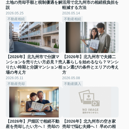
土地の売却手順と税制優遇を解
活用で北九州市の相続税負担を
説
軽減する方法
2026.05.25
2026.05.14
不動産相続
不動産相続
【2026年】北九州市で分譲マ
【2026年】北九州市で夫婦二
ンションを売りたい方必見？売
人暮らしを始めるなら？マンシ
りたい時期と分譲マンション相
ョン選びの条件とエリアの考え
場の考え方
方
2026.05.11
2026.05.08
不動産売却
不動産購入
【2026年】戸畑区で相続不動
【2026年】北九州市の空き家
産を売却したい方へ！ 売却の
売却で悩む夫婦へ！ 早めの相