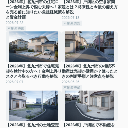
【2026年】北九州市の住宅ロ
【2026年】戸畑区の空き家問
ーン金利上昇で悩む夫婦へ！家
題とは？将来性と今後の備え方
を売る前に知りたい負担軽減策
を解説
と資金計画
2026.07.13
2026.07.23
不動産売却
不動産売却
【2026年】北九州市で住宅売
【2026年】北九州市の相続不
却を検討中の方へ！金利上昇リ
動産は売却か活用か？迷ったと
スクと今取るべき行動を解説
きの判断手順と注意点を解説
2026.07.07
2026.06.26
不動産売却
【2026年】北九州の土地査定
【2026年】戸畑区で不動産を