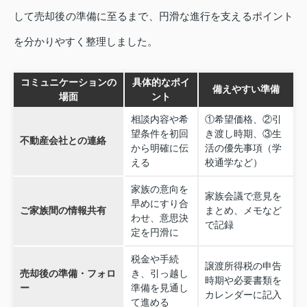
して売却後の準備に至るまで、円滑な進行を支えるポイント
を分かりやすく整理しました。
コミュニケーションの
具体的なポイ
備えやすい準備
場面
ント
相談内容や希
①希望価格、②引
望条件を初回
き渡し時期、③生
不動産会社との連絡
から明確に伝
活の優先事項（学
える
校通学など）
家族の意向を
家族会議で意見を
早めにすり合
ご家族間の情報共有
まとめ、メモなど
わせ、意思決
で記録
定を円滑に
税金や手続
譲渡所得税の申告
売却後の準備・フォロ
き、引っ越し
時期や必要書類を
ー
準備を見通し
カレンダーに記入
て進める