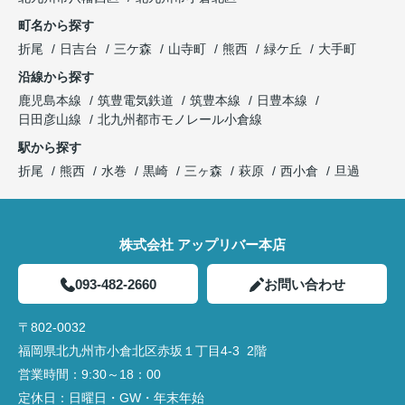
町名から探す
折尾
日吉台
三ケ森
山寺町
熊西
緑ケ丘
大手町
沿線から探す
鹿児島本線
筑豊電気鉄道
筑豊本線
日豊本線
日田彦山線
北九州都市モノレール小倉線
駅から探す
折尾
熊西
水巻
黒崎
三ヶ森
萩原
西小倉
旦過
株式会社 アップリバー本店
093-482-2660
お問い合わせ
〒802-0032
福岡県北九州市小倉北区赤坂１丁目4‐3 2階
営業時間：
9:30～18：00
定休日：
日曜日・GW・年末年始