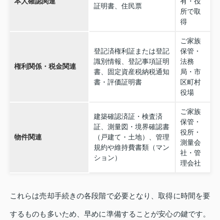
本人確認関連
有・役
証明書、住民票
所で取
得
ご家族
登記済権利証または登記
保管・
識別情報、登記事項証明
法務
権利関係・税金関連
書、固定資産税納税通知
局・市
書・評価証明書
区町村
役場
ご家族
建築確認済証・検査済
保管・
証、測量図・境界確認書
役所・
物件関連
（戸建て・土地）、管理
測量会
規約や維持費書類（マン
社・管
ション）
理会社
これらは売却手続きの各段階で必要となり、取得に時間を要
するものも多いため、早めに準備することが安心の鍵です。