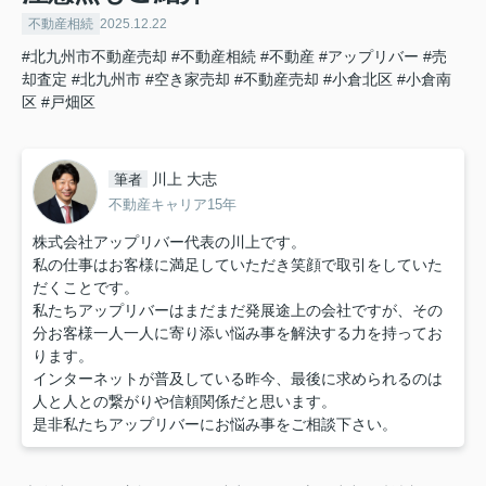
不動産相続
2025.12.22
#北九州市不動産売却
#不動産相続
#不動産
#アップリバー
#売
却査定
#北九州市
#空き家売却
#不動産売却
#小倉北区
#小倉南
区
#戸畑区
川上 大志
筆者
不動産キャリア15年
株式会社アップリバー代表の川上です。
私の仕事はお客様に満足していただき笑顔で取引をしていた
だくことです。
私たちアップリバーはまだまだ発展途上の会社ですが、その
分お客様一人一人に寄り添い悩み事を解決する力を持ってお
ります。
インターネットが普及している昨今、最後に求められるのは
人と人との繋がりや信頼関係だと思います。
是非私たちアップリバーにお悩み事をご相談下さい。