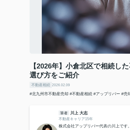
【2026年】小倉北区で相続し
選び方をご紹介
不動産相続
2026.02.09
#北九州市不動産売却
#不動産相続
#アップリバー
#売
川上 大志
筆者
不動産キャリア15年
株式会社アップリバー代表の川上です