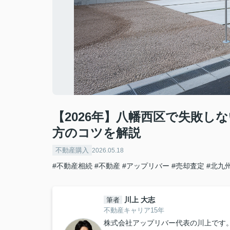
【2026年】八幡西区で失敗し
方のコツを解説
不動産購入
2026.05.18
#不動産相続
#不動産
#アップリバー
#売却査定
#北九
川上 大志
筆者
不動産キャリア15年
株式会社アップリバー代表の川上です