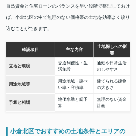
自己資金と住宅ローンのバランスを早い段階で整理しておけ
ば、小倉北区の中で無理のない価格帯の土地を効率よく絞り
込むことができます。
土地探しへの影
確認項目
主な内容
響
交通利便性・生
通勤や日常生活
立地と環境
活施設
のしやすさ
用途地域・建ぺ
建てられる建物
用途地域等
い率・容積率
の大きさ
地価水準と総予
無理のない資金
予算と相場
算
計画
小倉北区でおすすめの土地条件とエリアの