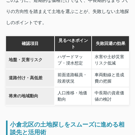
このように、短期的な価格だけでなく、中長期的なまちづく
りの方向性を踏まえて土地を選ぶことが、失敗しない土地探
しのポイントです。
見るべきポイン
確認項目
失敗回避の効果
ト
ハザードマッ
水害や土砂災害
地盤・災害リスク
プ・浸水想定
リスク低減
前面道路幅員・
車両動線と造成
道路付け・高低差
段差状況
費の把握
人口推移・地価
中長期の資産価
将来の地域動向
動向
値の検討
小倉北区の土地探しをスムーズに進める相
談先と活用術