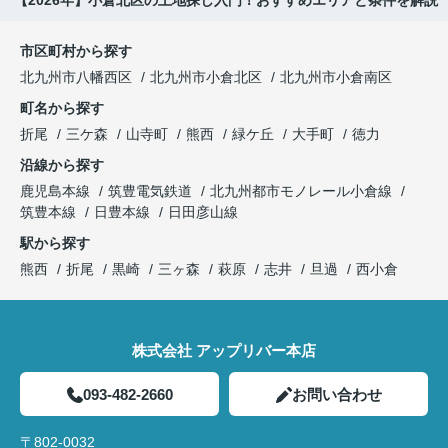
【2026年】小倉北区の土地探し入門！おすすめエリアと条件を解説
市区町村から探す
北九州市八幡西区
北九州市小倉北区
北九州市小倉南区
町名から探す
折尾
三ケ森
山寺町
熊西
緑ケ丘
大手町
徳力
沿線から探す
鹿児島本線
筑豊電気鉄道
北九州都市モノレール小倉線
筑豊本線
日豊本線
日田彦山線
駅から探す
熊西
折尾
黒崎
三ヶ森
萩原
志井
旦過
西小倉
株式会社 アップリバー本店
093-482-2660
お問い合わせ
〒802-0032