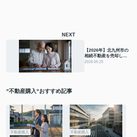
NEXT
【2026年】北九州市の
相続不動産を売却した
い夫婦へ！家と土地の
2026.05.25
売却手順と税制優遇を
解説
”不動産購入”おすすめ記事
不動産購入
不動産購入